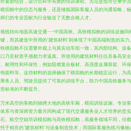
操作紧密结合，设计出科学有效的培训课程。无论是指导空乘学
在模拟舱中的仪态与服务，还是锤炼国际客服人员的沟通策略，
老师们的专业贡献为行业输送了无数合格人才。
将视线转向地面高速交通——中国高铁。高铁模拟舱的训练设施同
关键，而其建造中所用的“建筑材料”则体现了中国高端制造的实力
高铁模拟舱不仅需要外观上与真实动车组一致，其内部结构、设
接口乃至材质手感都力求逼真。所使用的建筑材料往往具备高安
性、耐用性和环保性，例如阻燃复合板材、高强度金属骨架、环
内饰面料等。这些材料的选择确保了模拟舱的长期稳定运行，为
铁乘务人员、驾驶员提供了可靠的训练平台，助力中国高铁服务
运营标准的不断提升。
从万米高空的客舱到驰骋大地的高铁车厢，模拟训练设施、专业
服体系与资深师资力量共同构成了现代交通服务业人才培养的坚
基石。航空空姐培训模拟舱与高铁模拟舱，虽服务领域不同，但
依托于精良的“建筑材料”与设备制造技术；而国际客服热线与像杨