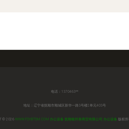
电话：1370463**
地址：辽宁省抚顺市顺城区新华一路3号楼2单元403号
T © 2026
WWW.FSYBTSM.COM
办公设备
抚顺银邦泰商贸有限公司
办公设备
版权所